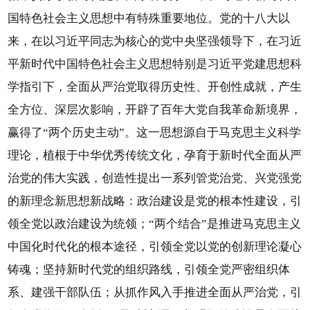
国特色社会主义思想中有特殊重要地位。党的十八大以
来，在以习近平同志为核心的党中央坚强领导下，在习近
平新时代中国特色社会主义思想特别是习近平党建思想科
学指引下，全面从严治党取得历史性、开创性成就，产生
全方位、深层次影响，开辟了百年大党自我革命新境界，
赢得了“两个历史主动”。这一思想源自于马克思主义科学
理论，植根于中华优秀传统文化，孕育于新时代全面从严
治党的伟大实践，创造性提出一系列管党治党、兴党强党
的新理念新思想新战略：政治建设是党的根本性建设，引
领全党以政治建设为统领；“两个结合”是推进马克思主义
中国化时代化的根本途径，引领全党以党的创新理论凝心
铸魂；坚持新时代党的组织路线，引领全党严密组织体
系、建强干部队伍；从抓作风入手推进全面从严治党，引