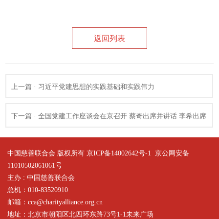
返回列表
上一篇 · 习近平党建思想的实践基础和实践伟力
下一篇 · 全国党建工作座谈会在京召开 蔡奇出席并讲话 李希出席
中国慈善联合会 版权所有 京ICP备14002642号-1
京公网安备
11010502061061号
主办 : 中国慈善联合会
总机：010-83520910
邮箱：cca@charityalliance.org.cn
地址：北京市朝阳区北四环东路73号1-1未来广场