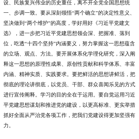
设、民族复兴伟业的历史重任，离不开全党全国思想统
一、步调一致。要从深刻领悟“两个确立”的决定性意义、
坚决做到“两个维护”的高度，学好用好《习近平党建文
选》，进一步把习近平党建思想领会深、把握准、落到
位，吃透“十四个坚持”内涵要义，努力掌握这一思想蕴含
的立场、观点、方法。要开展体系化学理化研究，深入阐
释这一思想的原理性成果、原创性贡献和科学体系、丰富
内涵、精神实质、实践要求。要把鲜活的思想讲鲜活，把
彻底的理论讲彻底，以党员、干部、群众喜闻乐见的方式
进行宣传阐释。学习的目的全在于运用。要自觉运用习近
平党建思想谋划和推进党的建设，以更高标准、更实举措
抓好全面从严治党各项工作，把我们党建设得更加坚强有
力。