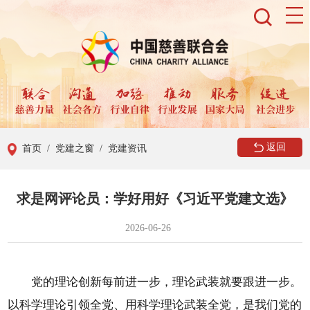
返回
首页
/ 党建之窗
/ 党建资讯
求是网评论员：学好用好《习近平党建文选》
2026-06-26
党的理论创新每前进一步，理论武装就要跟进一步。
以科学理论引领全党、用科学理论武装全党，是我们党的