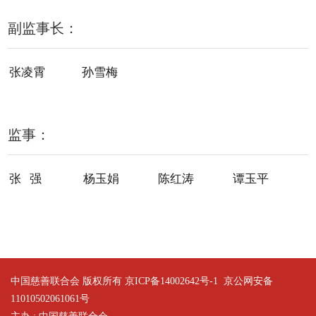
副监事长：
张凌霄
孙雪梅
监事：
张 强
杨玉娟
陈红涛
谭玉平
中国慈善联合会 版权所有 京ICP备14002642号-1
京公网安备
11010502061061号