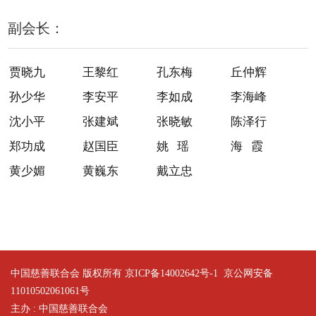
副会长：
贾晓九
王黎红
孔东梅
丘仲辉
孙少华
李安平
李如成
李海峰
沈小平
张建斌
张晓敏
陈泽行
郑功成
赵国臣
姚 瑶
海 霞
黄少媚
黄巍东
戴立忠
中国慈善联合会 版权所有 京ICP备14002642号-1
京公网安备
11010502061061号
主办 : 中国慈善联合会